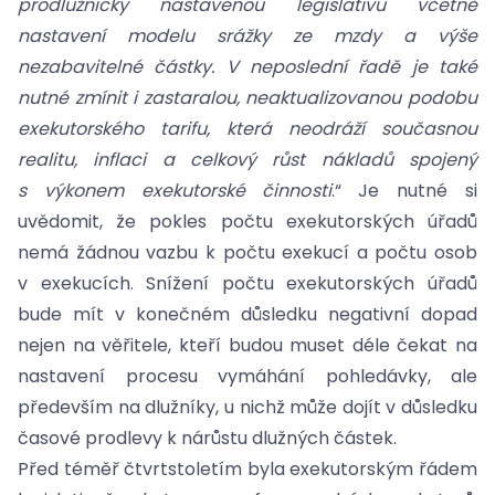
prodlužnicky nastavenou legislativu včetně
nastavení modelu srážky ze mzdy a výše
nezabavitelné částky. V neposlední řadě je také
nutné zmínit i zastaralou, neaktualizovanou podobu
exekutorského tarifu, která neodráží současnou
realitu, inflaci a celkový růst nákladů spojený
s výkonem exekutorské činnosti
.“ Je nutné si
uvědomit, že pokles počtu exekutorských úřadů
nemá žádnou vazbu k počtu exekucí a počtu osob
v exekucích. Snížení počtu exekutorských úřadů
bude mít v konečném důsledku negativní dopad
nejen na věřitele, kteří budou muset déle čekat na
nastavení procesu vymáhání pohledávky, ale
především na dlužníky, u nichž může dojít v důsledku
časové prodlevy k nárůstu dlužných částek.
Před téměř čtvrtstoletím byla exekutorským řádem