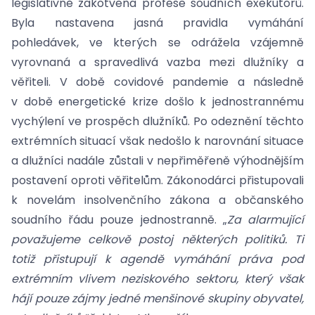
legislativně zakotvena profese soudních exekutorů.
Byla nastavena jasná pravidla vymáhání
pohledávek, ve kterých se odrážela vzájemně
vyrovnaná a spravedlivá vazba mezi dlužníky a
věřiteli. V době covidové pandemie a následně
v době energetické krize došlo k jednostrannému
vychýlení ve prospěch dlužníků. Po odeznění těchto
extrémních situací však nedošlo k narovnání situace
a dlužníci nadále zůstali v nepřiměřeně výhodnějším
postavení oproti věřitelům. Zákonodárci přistupovali
k novelám insolvenčního zákona a občanského
soudního řádu pouze jednostranně. „
Za alarmující
považujeme celkově postoj některých politiků. Ti
totiž přistupují k agendě vymáhání práva pod
extrémním vlivem neziskového sektoru, který však
hájí pouze zájmy jedné menšinové skupiny obyvatel,