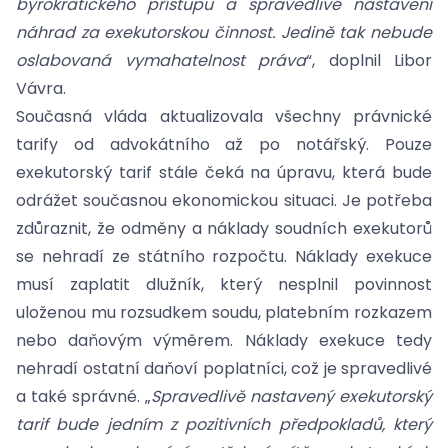
byrokratického přístupu a spravedlivé nastavení
náhrad za exekutorskou činnost. Jedině tak nebude
oslabovaná vymahatelnost práva
“, doplnil Libor
Vávra.
Současná vláda aktualizovala všechny právnické
tarify od advokátního až po notářský. Pouze
exekutorský tarif stále čeká na úpravu, která bude
odrážet současnou ekonomickou situaci. Je potřeba
zdůraznit, že odměny a náklady soudních exekutorů
se nehradí ze státního rozpočtu. Náklady exekuce
musí zaplatit dlužník, který nesplnil povinnost
uloženou mu rozsudkem soudu, platebním rozkazem
nebo daňovým výměrem. Náklady exekuce tedy
nehradí ostatní daňoví poplatníci, což je spravedlivé
a také správné. „
Spravedlivě nastavený exekutorský
tarif bude jedním z pozitivních předpokladů, který