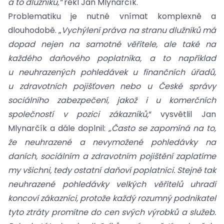
a to dlužníků,“
řekl Jan Mlynarčík.
Problematiku je nutné vnímat komplexně a
dlouhodobě. „
Vychýlení práva na stranu dlužníků má
dopad nejen na samotné věřitele, ale také na
každého daňového poplatníka, a to například
u neuhrazených pohledávek u finančních úřadů,
u zdravotních pojišťoven nebo u České správy
sociálního zabezpečení, jakož i u komerčních
společností v pozici zákazníků,
“ vysvětlil Jan
Mlynarčík a dále doplnil:
„Často se zapomíná na to,
že neuhrazené a nevymožené pohledávky na
daních, sociálním a zdravotním pojištění zaplatíme
my všichni, tedy ostatní daňoví poplatníci. Stejně tak
neuhrazené pohledávky velkých věřitelů uhradí
koncoví zákazníci, protože každý rozumný podnikatel
tyto ztráty promítne do cen svých výrobků a služeb.