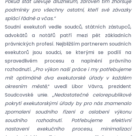
Pokud stát ulevuje dlužníkům, zároveň tím zhoršuje
podmínky pro všechny ostatní, kteří své závazky
splácí řádně a včas.“
Soudní exekutoři vedle soudců, státních zástupců,
advokátů a notářů patří mezi pět základních
právnických profesí. Nejbližším partnerem soudních
exekutorů jsou soudci, se kterými se podílí na
spravedlivém procesu a naplnění právního
rozhodnutí. „
Pro výkon naší práce i my potřebujeme
mít optimálně dva exekutorské úřady v každém
okresním městě
,“ uvedl Libor Vávra, prezident
Soudcovské unie. „
Nedostatečné celorepublikové
pokrytí exekutorskými úřady by pro nás znamenalo
zpomalení soudního řízení a oslabení výkonu
soudního rozhodnutí. Potřebujeme efektivní
nastavení exekučního procesu, minimalizaci