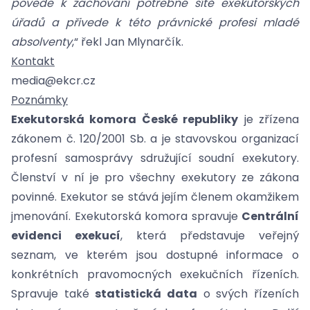
povede k zachování potřebné sítě exekutorských
úřadů a přivede k této právnické profesi mladé
absolventy
,“ řekl Jan Mlynarčík.
Kontakt
media@ekcr.cz
Poznámky
Exekutorská komora České republiky
je zřízena
zákonem č. 120/2001 Sb. a je stavovskou organizací
profesní samosprávy sdružující soudní exekutory.
Členství v ní je pro všechny exekutory ze zákona
povinné. Exekutor se stává jejím členem okamžikem
jmenování. Exekutorská komora spravuje
Centrální
evidenci exekucí
, která představuje veřejný
seznam, ve kterém jsou dostupné informace o
konkrétních pravomocných exekučních řízeních.
Spravuje také
statistická data
o svých řízeních