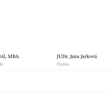
Král, MBA.
JUDr. Jana Jarková
da
Členka