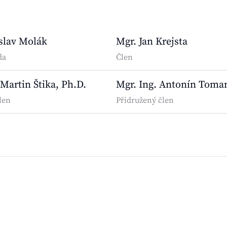
slav Molák
Mgr. Jan Krejsta
da
Člen
 Martin Štika, Ph.D.
Mgr. Ing. Antonín Toma
len
Přidružený člen