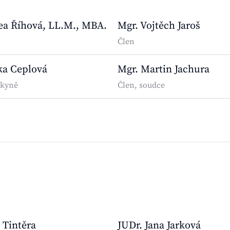
ea Říhová, LL.M., MBA.
Mgr. Vojtěch Jaroš
Člen
ka Ceplová
Mgr. Martin Jachura
dkyně
Člen, soudce
 Tintěra
JUDr. Jana Jarková