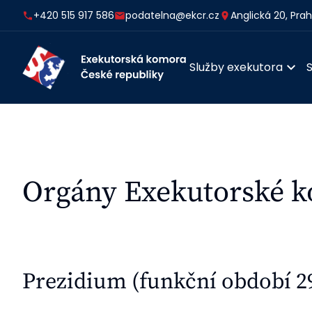
+420 515 917 586
podatelna@ekcr.cz
Anglická 20, Pra
Služby exekutora
Orgány Exekutorské 
Prezidium (funkční období 29. 