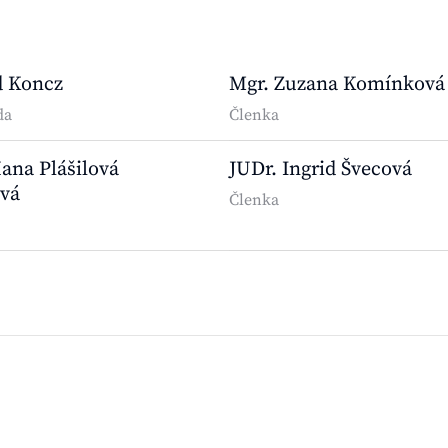
d Koncz
Mgr. Zuzana Komínková
da
Členka
ana Plášilová
JUDr. Ingrid Švecová
vá
Členka