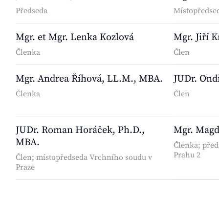
Předseda
Místopředse
Mgr. et Mgr. Lenka Kozlová
Mgr. Jiří 
Členka
Člen
Mgr. Andrea Říhová, LL.M., MBA.
JUDr. Ond
Členka
Člen
JUDr. Roman Horáček, Ph.D.,
Mgr. Magd
MBA.
Členka; pře
Prahu 2
Člen; místopředseda Vrchního soudu v
Praze