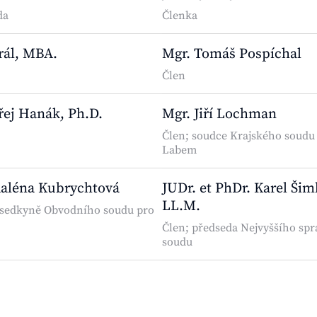
da
Členka
Král, MBA.
Mgr. Tomáš Pospíchal
Člen
řej Hanák, Ph.D.
Mgr. Jiří Lochman
Člen; soudce Krajského soudu 
Labem
aléna Kubrychtová
JUDr. et PhDr. Karel Šim
LL.M.
dsedkyně Obvodního soudu pro
Člen; předseda Nejvyššího sp
soudu