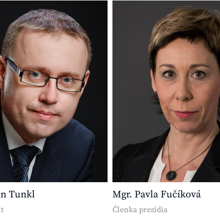
in Tunkl
Mgr. Pavla Fučíková
t
Členka prezidia