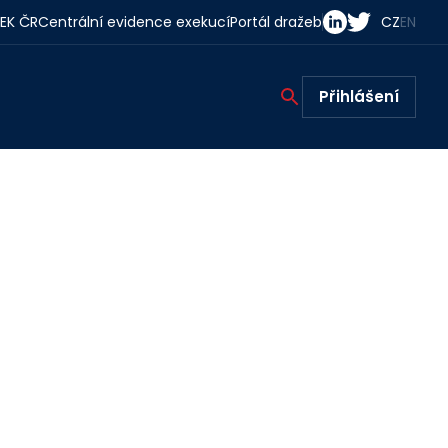
EK ČR
Centrální evidence exekucí
Portál dražeb
CZ
EN
Přihlášení