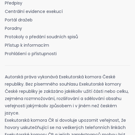
Předpisy
Centrální evidence exekucí
Portál dražeb
Poradny
Protokoly o předání soudních spisů
Přístup k informacím
Prohlášení o přístupnosti
Autorská práva vykonává Exekutorská komora České
republiky. Bez písemného souhlasu Exekutorské komory
České republiky je zakázáno jakékoliv užití části nebo celku,
zejména rozmnožování, rozšiřování a sdělování obsahu
veřejnosti jakýmkoliv způsobem i v jiném než českém
jazyce.
Exekutorská komora ČR si dovoluje upozornit veřejnost, že
hovory uskutečňující se na veškerých telefonních linkách
Exekutorské komory ČR a jejích zaměstnanců mohou být