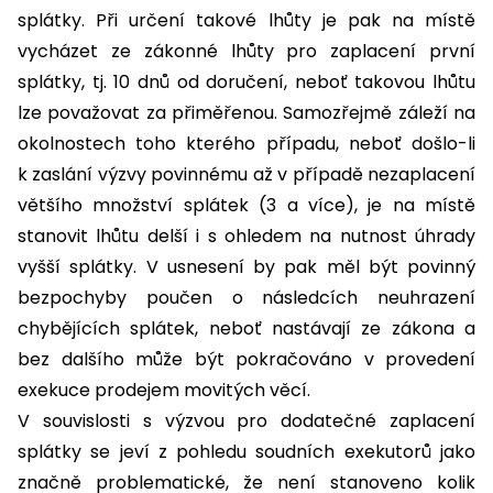
splátky. Při určení takové lhůty je pak na místě
vycházet ze zákonné lhůty pro zaplacení první
splátky, tj. 10 dnů od doručení, neboť takovou lhůtu
lze považovat za přiměřenou. Samozřejmě záleží na
okolnostech toho kterého případu, neboť došlo-li
k zaslání výzvy povinnému až v případě nezaplacení
většího množství splátek (3 a více), je na místě
stanovit lhůtu delší i s ohledem na nutnost úhrady
vyšší splátky. V usnesení by pak měl být povinný
bezpochyby poučen o následcích neuhrazení
chybějících splátek, neboť nastávají ze zákona a
bez dalšího může být pokračováno v provedení
exekuce prodejem movitých věcí.
V souvislosti s výzvou pro dodatečné zaplacení
splátky se jeví z pohledu soudních exekutorů jako
značně problematické, že není stanoveno kolik