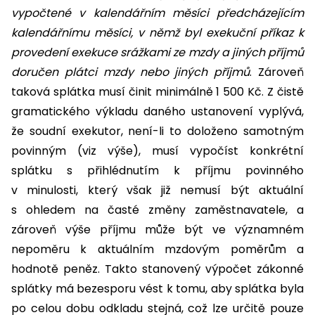
vypočtené v kalendářním měsíci předcházejícím
kalendářnímu měsíci, v němž byl exekuční příkaz k
provedení exekuce srážkami ze mzdy a jiných příjmů
doručen plátci mzdy nebo jiných příjmů
. Zároveň
taková splátka musí činit minimálně 1 500 Kč. Z čistě
gramatického výkladu daného ustanovení vyplývá,
že soudní exekutor, není-li to doloženo samotným
povinným (viz výše), musí vypočíst konkrétní
splátku s přihlédnutím k příjmu povinného
v minulosti, který však již nemusí být aktuální
s ohledem na časté změny zaměstnavatele, a
zároveň výše příjmu může být ve významném
nepoměru k aktuálním mzdovým poměrům a
hodnotě peněz. Takto stanovený výpočet zákonné
splátky má bezesporu vést k tomu, aby splátka byla
po celou dobu odkladu stejná, což lze určitě pouze