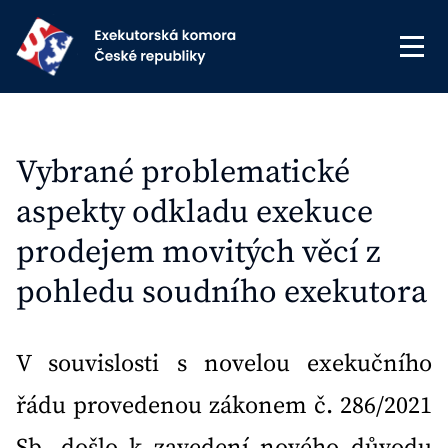
Vybrané problematické
aspekty odkladu exekuce
prodejem movitých věcí z
pohledu soudního exekutora
V souvislosti s novelou exekučního
řádu provedenou zákonem č. 286/2021
Sb. došlo k zavedení nového důvodu