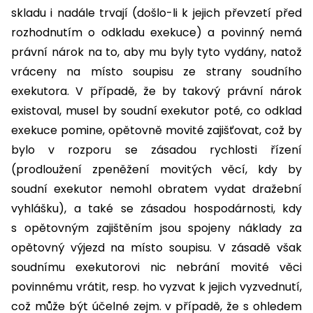
skladu i nadále trvají (došlo-li k jejich převzetí před
rozhodnutím o odkladu exekuce) a povinný nemá
právní nárok na to, aby mu byly tyto vydány, natož
vráceny na místo soupisu ze strany soudního
exekutora. V případě, že by takový právní nárok
existoval, musel by soudní exekutor poté, co odklad
exekuce pomine, opětovně movité zajišťovat, což by
bylo v rozporu se zásadou rychlosti řízení
(prodloužení zpeněžení movitých věcí, kdy by
soudní exekutor nemohl obratem vydat dražební
vyhlášku), a také se zásadou hospodárnosti, kdy
s opětovným zajištěním jsou spojeny náklady za
opětovný výjezd na místo soupisu. V zásadě však
soudnímu exekutorovi nic nebrání movité věci
povinnému vrátit, resp. ho vyzvat k jejich vyzvednutí,
což může být účelné zejm. v případě, že s ohledem