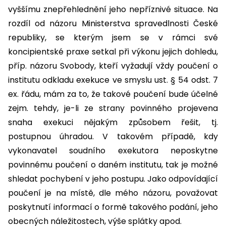
vyššímu znepřehlednění jeho nepříznivé situace. Na
rozdíl od názoru Ministerstva spravedlnosti České
republiky, se kterým jsem se v rámci své
koncipientské praxe setkal při výkonu jejich dohledu,
příp. názoru Svobody, kteří vyžadují vždy poučení o
institutu odkladu exekuce ve smyslu ust. § 54 odst. 7
ex. řádu, mám za to, že takové poučení bude účelné
zejm. tehdy, je-li ze strany povinného projevena
snaha exekuci nějakým způsobem řešit, tj.
postupnou úhradou. V takovém případě, kdy
vykonavatel soudního exekutora neposkytne
povinnému poučení o daném institutu, tak je možné
shledat pochybení v jeho postupu. Jako odpovídající
poučení je na místě, dle mého názoru, považovat
poskytnutí informací o formě takového podání, jeho
obecných náležitostech, výše splátky apod.