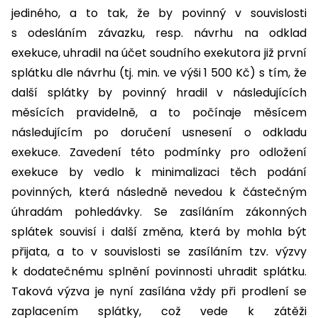
jediného, a to tak, že by povinný v souvislosti
s odesláním závazku, resp. návrhu na odklad
exekuce, uhradil na účet soudního exekutora již první
splátku dle návrhu (tj. min. ve výši 1 500 Kč) s tím, že
další splátky by povinný hradil v následujících
měsících pravidelně, a to počínaje měsícem
následujícím po doručení usnesení o odkladu
exekuce. Zavedení této podmínky pro odložení
exekuce by vedlo k minimalizaci těch podání
povinných, která následně nevedou k částečným
úhradám pohledávky. Se zasíláním zákonných
splátek souvisí i další změna, která by mohla být
přijata, a to v souvislosti se zasíláním tzv. výzvy
k dodatečnému splnění povinnosti uhradit splátku.
Taková výzva je nyní zasílána vždy při prodlení se
zaplacením splátky, což vede k zátěži