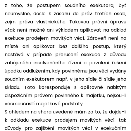
z toho, že postupem soudního exekutora, byť
neúmyslně, došlo k zásahu do práv třetích osob,
zejm. práva vlastnického. Takovou právní úpravu
však není možné ani výkladem aplikovat na odklad
exekuce prodejem movitých věcí. Zároveň není na
místě ani aplikovat bez dalšího postup, který
nastává v případě přerušení exekuce z důvodu
zahájeného insolvenčního řízení a povolení řešení
úpadku oddlužením, kdy povinnému jsou věci vydány
soudním exekutorem např. v jeho sídle či sídle jeho
skladu. Toto koresponduje s opětovně nabitým
dispozičním právem povinného k majetku, nejsou-li
věci součástí majetkové podstaty.
S ohledem na shora uvedené mám za to, že dojde-li
k odkladu exekuce prodejem movitých věcí, tak
důvody pro zajištění movitých věcí v exekučním