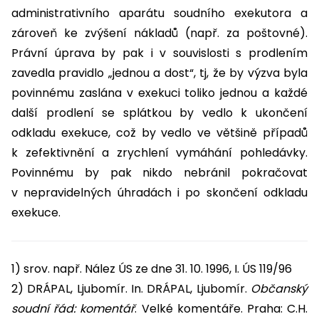
administrativního aparátu soudního exekutora a
zároveň ke zvýšení nákladů (např. za poštovné).
Právní úprava by pak i v souvislosti s prodlením
zavedla pravidlo „jednou a dost“, tj, že by výzva byla
povinnému zaslána v exekuci toliko jednou a každé
další prodlení se splátkou by vedlo k ukončení
odkladu exekuce, což by vedlo ve většině případů
k zefektivnění a zrychlení vymáhání pohledávky.
Povinnému by pak nikdo nebránil pokračovat
v nepravidelných úhradách i po skončení odkladu
exekuce.
1) srov. např. Nález ÚS ze dne 31. 10. 1996, I. ÚS 119/96
2) DRÁPAL, Ljubomír. In. DRÁPAL, Ljubomír.
Občanský
soudní řád: komentář
. Velké komentáře. Praha: C.H.