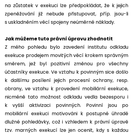
na zůstatek v exekuci lze předpokládat, že k jejich
zpeněžování již nebude přistupovat, příp. jsou-li
s uskladněním věcí spojeny neúměrné náklady.
Jak můžeme tuto právní úpravu zhodnotit
Z mého pohledu bylo zavedení institutu odkladu
exekuce prodejem movitých věcí krokem správným
směrem, jež byl pozitivní změnou pro všechny
účastníky exekuce. Ve vztahu k povinným sice došlo
k dalšímu posílení jejich procesní ochrany, resp.
obrany, ve vztahu k provedení mobiliární exekuce,
nicméně tato možnost odkladu vedla bezesporu i
k vyšší aktivizaci povinných. Povinní jsou po
mobiliární exekuci motivováni k postupné úhradě
dlužné pohledávky, což i vzhledem k právní úpravě
tzv. marných exekucí lze jen ocenit, kdy s každou