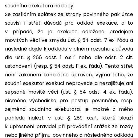
soudního exekutora náklady.
Se zasíláním splátek ze strany povinného pak úzce
souvisí i střet důvodů pro odklad exekuce, a to
v případě, že je exekuce odložena prodejem
movitých věcí ve smyslu ust. § 54 odst. 7 ex. řádu a
následně dojde k odkladu v plném rozsahu z důvodu
dle ust. § 266 odst. 1 o.s.ř. nebo dle odst. 2 cit.
ustanovení (resp. § 54 odst. 11 ex. řádu). Tento střet
není zákonem konkrétně upraven, vyjma toho, že
soudní exekutor exekuci neprovede a nezajišťuje ani
sepsané movité věci (ust. § 54 odst. 4 ex. řádu),
nicméně východisko pro postup povinného, resp.
zejména soudního exekutora, je možné z mého
pohledu nalézt v ust. § 289 o.s.ř., které slouží
k upřesnění pravidel při provádění srážek ze mzdy
nebo jiného příjmu povinného a následného odkladu