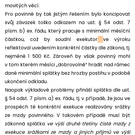
movitých věcí.
Pro povinné by tak jistým řešením bylo koncipovat
svůj závazek toliko odkazem na ust. § 54 odst. 7
písm. b) ex. řádu, který pracuje s minimální měsíční
částkou, což by soudní exekutor
ve výroku
reflektoval uvedením konkrétní částky dle zákona, tj.
nejméně 1 500 Kč. Zároveň by však povinný mohl
v tom kterém měsíci „dobrovolně“ hradit nad rámec
dané minimální splátky bez hrozby postihu v podobě
ukončení odkladu.
Naopak výkladové problémy přináší splátka dle ust.
§ 54 odst. 7 písm. a) ex. řádu, tj. v případě, že jsou ve
prospěch té konkrétní exekuce realizovány srážky
ze mzdy povinného. V takovém případě musí být
zákonná splátka
ve výši druhé třetiny čisté mzdy z
exekuce srážkami ze mzdy a jiných příjmů ve výši