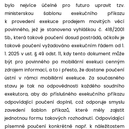
bylo nejvíce účelné pro futuro upravit tzv.
ministerskou šablonu exekučního příkazu
k provedení exekuce prodejem movitých věcí
povinného, jež je stanovena vyhláškou č. 418/2001
Sb., která takové poučení dosud postrádá, ačkoliv je
takové poučení vyžadováno exekučním řádem od 1.
1. 2025 v ust. § 49 odst. 11, kdy tento dokument může
být pro povinného po mobiliární exekuci cenným
zdrojem informací, a to i přesto, že dostane poučení
ústní v rámci mobiliární exekuce. Za současného
stavu je tak na odpovědnosti každého soudního
exekutora, aby do příslušného exekučního příkazu
odpovídající poučení doplnil, což odporuje smyslu
zavedení šablon příkazů, které měly zajistit
jednotnou formu takových rozhodnutí. Odpovídající
písemné poučení konkrétně např. k náležitostem