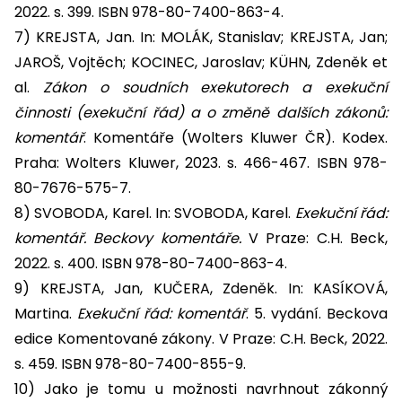
2022. s. 399. ISBN 978-80-7400-863-4.
7) KREJSTA, Jan. In: MOLÁK, Stanislav; KREJSTA, Jan;
JAROŠ, Vojtěch; KOCINEC, Jaroslav; KÜHN, Zdeněk et
al.
Zákon o soudních exekutorech a exekuční
činnosti (exekuční řád) a o změně dalších zákonů:
komentář
. Komentáře (Wolters Kluwer ČR). Kodex.
Praha: Wolters Kluwer, 2023. s. 466-467. ISBN 978-
80-7676-575-7.
8) SVOBODA, Karel. In: SVOBODA, Karel.
Exekuční řád:
komentář. Beckovy komentáře.
V Praze: C.H. Beck,
2022. s. 400. ISBN 978-80-7400-863-4.
9) KREJSTA, Jan, KUČERA, Zdeněk. In: KASÍKOVÁ,
Martina.
Exekuční řád: komentář
. 5. vydání. Beckova
edice Komentované zákony. V Praze: C.H. Beck, 2022.
s. 459. ISBN 978-80-7400-855-9.
10) Jako je tomu u možnosti navrhnout zákonný