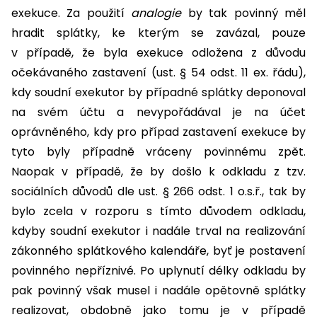
exekuce. Za použití
analogie
by tak povinný měl
hradit splátky, ke kterým se zavázal, pouze
v případě, že byla exekuce odložena z důvodu
očekávaného zastavení (ust. § 54 odst. 11 ex. řádu),
kdy soudní exekutor by případné splátky deponoval
na svém účtu a nevypořádával je na účet
oprávněného, kdy pro případ zastavení exekuce by
tyto byly případně vráceny povinnému zpět.
Naopak v případě, že by došlo k odkladu z tzv.
sociálních důvodů dle ust. § 266 odst. 1 o.s.ř., tak by
bylo zcela v rozporu s tímto důvodem odkladu,
kdyby soudní exekutor i nadále trval na realizování
zákonného splátkového kalendáře, byť je postavení
povinného nepříznivé. Po uplynutí délky odkladu by
pak povinný však musel i nadále opětovně splátky
realizovat, obdobně jako tomu je v případě