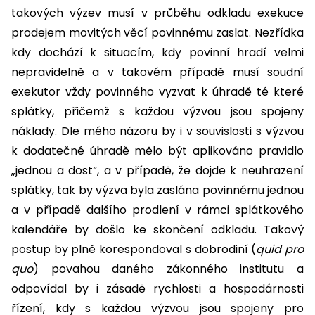
takových výzev musí v průběhu odkladu exekuce
prodejem movitých věcí povinnému zaslat. Nezřídka
kdy dochází k situacím, kdy povinní hradí velmi
nepravidelně a v takovém případě musí soudní
exekutor vždy povinného vyzvat k úhradě té které
splátky, přičemž s každou výzvou jsou spojeny
náklady. Dle mého názoru by i v souvislosti s výzvou
k dodatečné úhradě mělo být aplikováno pravidlo
„jednou a dost“, a v případě, že dojde k neuhrazení
splátky, tak by výzva byla zaslána povinnému jednou
a v případě dalšího prodlení v rámci splátkového
kalendáře by došlo ke skončení odkladu. Takový
postup by plně korespondoval s dobrodiní (
quid pro
quo
) povahou daného zákonného institutu a
odpovídal by i zásadě rychlosti a hospodárnosti
řízení, kdy s každou výzvou jsou spojeny pro