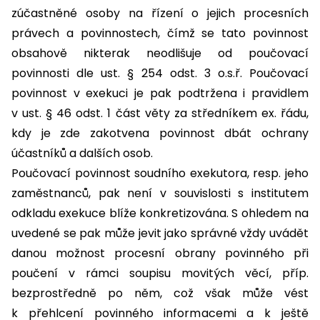
zúčastněné osoby na řízení o jejich procesních
právech a povinnostech, čímž se tato povinnost
obsahově nikterak neodlišuje od poučovací
povinnosti dle ust. § 254 odst. 3 o.s.ř. Poučovací
povinnost v exekuci je pak podtržena i pravidlem
v ust. § 46 odst. 1 část věty za středníkem ex. řádu,
kdy je zde zakotvena povinnost dbát ochrany
účastníků a dalších osob.
Poučovací povinnost soudního exekutora, resp. jeho
zaměstnanců, pak není v souvislosti s institutem
odkladu exekuce blíže konkretizována. S ohledem na
uvedené se pak může jevit jako správné vždy uvádět
danou možnost procesní obrany povinného při
poučení v rámci soupisu movitých věcí, příp.
bezprostředně po něm, což však může vést
k přehlcení povinného informacemi a k ještě