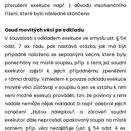
přerušení exekuce např. z důvodu insolvenčního
řízení, které bylo následně skončeno.
Osud movitých věcí po odkladu
V souvislosti s odkladem exekuce ve smyslu ust. § 54
odst. 7 ex. řádu pak nastává otázka, jak má být
případně naloženo se sepsanými věcmi, které byly
ponechány na místě soupisu, příp. s těmi, jež soudní
exekutor zajistil k jejich případnému zpeněžení
v rámci dražby. Vzhledem k povaze odkladu exekuce
movité věci zůstávají v soupisu a jen ve vztahu k nim
není možné exekuci provádět, tzn. že povinný s nimi
nadále nemůže nějak nakládat či např. odebrat jejich
označení „žlutou nálepkou“, a zároveň soudní
exekutor dále neprovádí opakovaný soupis na místě
samém, příp. věci nezajišťuje (ust. § 54 odst. 4 ex.