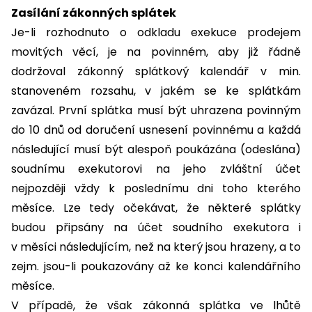
Zasílání zákonných splátek
Je-li rozhodnuto o odkladu exekuce prodejem
movitých věcí, je na povinném, aby již řádně
dodržoval zákonný splátkový kalendář v min.
stanoveném rozsahu, v jakém se ke splátkám
zavázal. První splátka musí být uhrazena povinným
do 10 dnů od doručení usnesení povinnému a každá
následující musí být alespoň poukázána (odeslána)
soudnímu exekutorovi na jeho zvláštní účet
nejpozději vždy k poslednímu dni toho kterého
měsíce. Lze tedy očekávat, že některé splátky
budou připsány na účet soudního exekutora i
v měsíci následujícím, než na který jsou hrazeny, a to
zejm. jsou-li poukazovány až ke konci kalendářního
měsíce.
V případě, že však zákonná splátka ve lhůtě