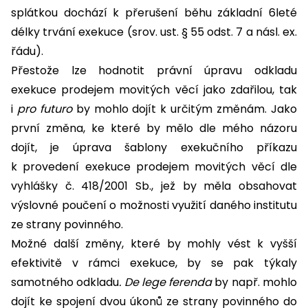
splátkou dochází k přerušení běhu základní 6leté
délky trvání exekuce (srov. ust. § 55 odst. 7 a násl. ex.
řádu).
Přestože lze hodnotit právní úpravu odkladu
exekuce prodejem movitých věcí jako zdařilou, tak
i
pro futuro
by mohlo dojít k určitým změnám. Jako
první změna, ke které by mělo dle mého názoru
dojít, je úprava šablony exekučního příkazu
k provedení exekuce prodejem movitých věcí dle
vyhlášky č. 418/2001 Sb., jež by měla obsahovat
výslovné poučení o možnosti využití daného institutu
ze strany povinného.
Možné další změny, které by mohly vést k vyšší
efektivitě v rámci exekuce, by se pak týkaly
samotného odkladu
. De lege ferenda
by např. mohlo
dojít ke spojení dvou úkonů ze strany povinného do