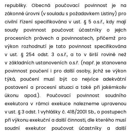
republiky. Obecná poučovací povinnost je na
zákonné úrovni (v souladu s požadavkem Listiny) pro
civilní řízení specifikována v ust. § 5 o.s.ř., kdy mají
soudy povinnost poučovat účastníky o jejich
procesních právech a povinnostech, přičemž pro
výkon rozhodnutí je tato povinnost specifikována
v ust. § 254 odst. 3 o.s.ř., a to v širší rovině než
v základních ustanoveních o.s.ř. (např. je stanovena
povinnost poučení i pro další osoby, jichž se výkon
týká, poučení musí být co nejvíce adekvátní
postavení a procesní situaci a také při jakémkoliv
úkonu apod.). Poučovací povinnost soudního
exekutora v rámci exekuce nalezneme upravenou
v ust. § 3 odst. 1 vyhlášky č. 418/2001 Sb., o postupech
při výkonu exekuční a další činnosti, dle kterého musí
soudní exekutor poučovat účastníky a další