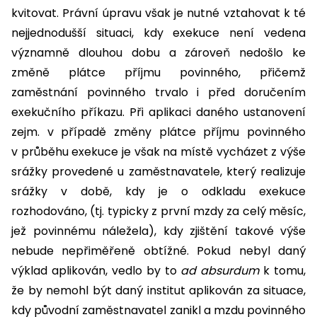
kvitovat. Právní úpravu však je nutné vztahovat k té
nejjednodušší situaci, kdy exekuce není vedena
významně dlouhou dobu a zároveň nedošlo ke
změně plátce příjmu povinného, přičemž
zaměstnání povinného trvalo i před doručením
exekučního příkazu. Při aplikaci daného ustanovení
zejm. v případě změny plátce příjmu povinného
v průběhu exekuce je však na místě vycházet z výše
srážky provedené u zaměstnavatele, který realizuje
srážky v době, kdy je o odkladu exekuce
rozhodováno, (tj. typicky z první mzdy za celý měsíc,
jež povinnému náležela), kdy zjištění takové výše
nebude nepřiměřeně obtížné. Pokud nebyl daný
výklad aplikován, vedlo by to
ad
absurdum
k tomu,
že by nemohl být daný institut aplikován za situace,
kdy původní zaměstnavatel zanikl a mzdu povinného