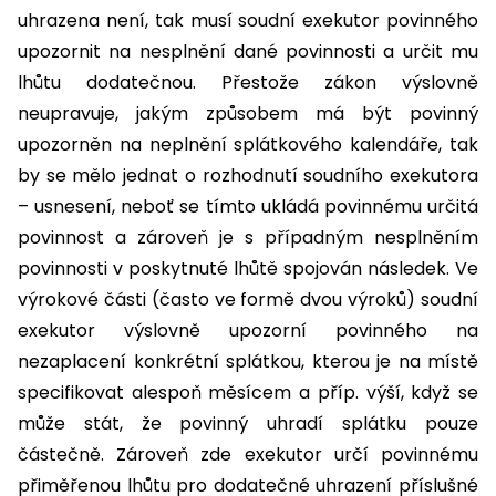
uhrazena není, tak musí soudní exekutor povinného
upozornit na nesplnění dané povinnosti a určit mu
lhůtu dodatečnou. Přestože zákon výslovně
neupravuje, jakým způsobem má být povinný
upozorněn na neplnění
splátkového kalendáře, ta
k
by se mělo jednat o rozhodnutí soudního exekutora
– usnesení, neboť se tímto ukládá povinnému určitá
povinnost a zároveň je s případným nesplněním
povinnosti v poskytnuté lhůtě spojován následek. Ve
výrokové části (často ve formě dvou výroků) soudní
exekutor výslovně upozorní povinného na
nezaplacení konkrétní splátkou, kterou je na místě
specifikovat alespoň měsícem a příp. výší, když se
může stát, že povinný uhradí splátku pouze
částečně. Zároveň zde exekutor určí povinnému
přiměřenou lhůtu pro dodatečné uhrazení příslušné