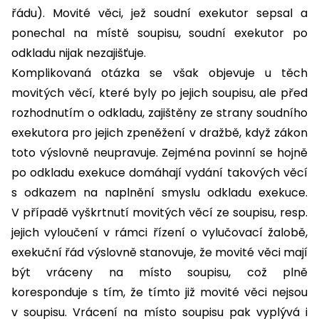
řádu). Movité věci, jež soudní exekutor sepsal a
ponechal na místě soupisu, soudní exekutor po
odkladu nijak nezajišťuje.
Komplikovaná otázka se však objevuje u těch
movitých věcí, které byly po jejich soupisu, ale před
rozhodnutím o odkladu, zajištěny ze strany soudního
exekutora pro jejich zpeněžení v dražbě, když zákon
toto výslovně neupravuje. Zejména povinní se hojně
po odkladu exekuce domáhají vydání takových věcí
s odkazem na naplnění smyslu odkladu exekuce.
V případě vyškrtnutí movitých věcí ze soupisu, resp.
jejich vyloučení v rámci řízení o vylučovací žalobě,
exekuční řád výslovně stanovuje, že movité věci mají
být vráceny na místo soupisu, což plně
koresponduje s tím, že tímto již movité věci nejsou
v soupisu. Vrácení na místo soupisu pak vyplývá i