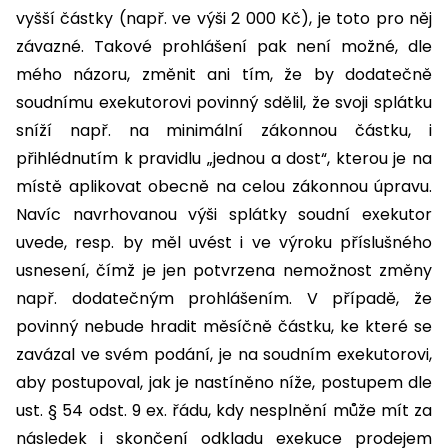
vyšší částky (např. ve výši 2 000 Kč), je toto pro něj
závazné. Takové prohlášení pak není možné, dle
mého názoru, změnit ani tím, že by dodatečně
soudnímu exekutorovi povinný sdělil, že svoji splátku
sníží např. na minimální zákonnou částku, i
přihlédnutím k pravidlu „jednou a dost“, kterou je na
místě aplikovat obecně na celou zákonnou úpravu.
Navíc navrhovanou výši splátky soudní exekutor
uvede, resp. by měl uvést i ve výroku příslušného
usnesení, čímž je jen potvrzena nemožnost změny
např. dodatečným prohlášením. V případě, že
povinný nebude hradit měsíčně částku, ke které se
zavázal ve svém podání, je na soudním exekutorovi,
aby postupoval, jak je nastíněno níže, postupem dle
ust. § 54 odst. 9 ex. řádu, kdy nesplnění může mít za
následek i skončení odkladu exekuce prodejem