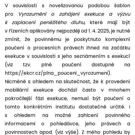
V souvislosti s novelizovanou podobou šablon
pro
Vyrozumění o zahájení exekuce a výzvu
k zaplacení peněžitého dluhu
, které mají být
v řízeních aplikovány nejpozději od 1. 4. 2025,
je nutné
zmínit, že povinnému je poskytnuto komplexní
poučení o procesních právech ihned na začátku
exekuce v souvislosti s jeho seznámením s exekucí
(viz tzv. plné poučení dostupné na
https://ekcr.cz/plna_pouceni_vyrozumeni).
Nicméně s ohledem na skutečnost, že k provedení
mobiliární exekuce dochází často v mnohem
pokročilejší fázi exekuce, nemusí být poučení o
tomto konkrétním institutu dostatečně určité. I
s ohledem na možné zahlcení povinného
informacemi o pohledávce, jeho právech a
povinnostech apod. (viz výše). Z mého pohledu by