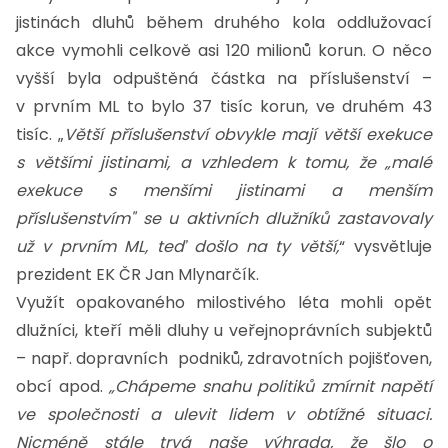
jistinách dluhů během druhého kola oddlužovací
akce vymohli celkově asi 120 milionů korun. O něco
vyšší byla odpuštěná částka na příslušenství –
v prvním ML to bylo 37 tisíc korun, ve druhém 43
tisíc. „
Větší příslušenství obvykle mají větší exekuce
s většími jistinami, a vzhledem k tomu, že „malé
exekuce s menšími jistinami a menším
příslušenstvím" se u aktivních dlužníků zastavovaly
už v prvním ML, teď došlo na ty větší,
“ vysvětluje
prezident EK ČR Jan Mlynarčík.
Využít opakovaného milostivého léta mohli opět
dlužníci, kteří měli dluhy u veřejnoprávních subjektů
– např. dopravních podniků, zdravotních pojišťoven,
obcí apod.
„Chápeme snahu politiků zmírnit napětí
ve společnosti a ulevit lidem v obtížné situaci.
Nicméně stále trvá naše výhrada, že šlo o