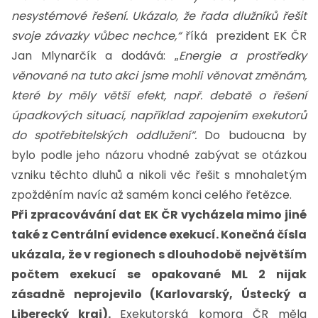
nesystémové řešení. Ukázalo, že řada dlužníků řešit
svoje závazky vůbec nechce,“
říká prezident EK ČR
Jan Mlynarčík a dodává: „
Energie a prostředky
věnované na tuto akci jsme mohli věnovat změnám,
které by měly větší efekt, např. debatě o řešení
úpadkových situací, například zapojením exekutorů
do spotřebitelských oddlužení“.
Do budoucna by
bylo podle jeho názoru vhodné zabývat se otázkou
vzniku těchto dluhů a nikoli věc řešit s mnohaletým
zpožděním navíc až samém konci celého řetězce.
Při zpracovávání dat EK ČR vycházela mimo jiné
také z Centrální evidence exekucí. Konečná čísla
ukázala, že v regionech s dlouhodobě největším
počtem exekucí se opakované ML 2 nijak
zásadně neprojevilo (Karlovarský, Ústecký a
Liberecký kraj).
Exekutorská komora ČR měla