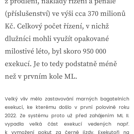
z prodlení, náklady řízení a penále
(příslušenství) ve výši cca 370 milionů
Kč. Celkový počet řízení, v nichž
dlužníci mohli využít opakované
milostivé léto, byl skoro 950 000
exekucí. Je to tedy podstatně méně
než v prvním kole ML.
Velký vliv mělo zastavování marných bagatelních
exekucí, ke kterému došlo v první polovině roku
2022. Ze systému proto už před zahájením ML II.
vypadla velká část exekucí vedených např.
k vymožení pokut za černé jízdy. Exekutoři na