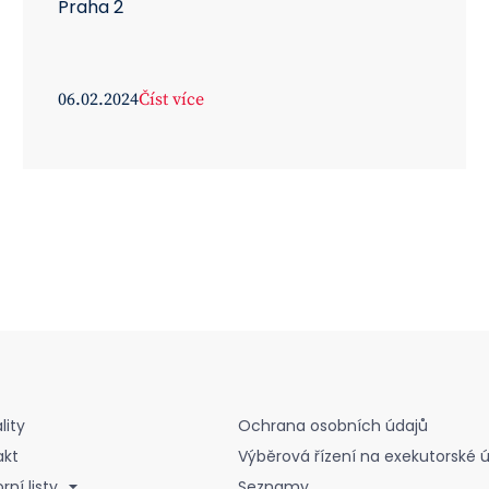
Praha 2
06.02.2024
Číst více
lity
Ochrana osobních údajů
akt
Výběrová řízení na exekutorské 
ní listy
Seznamy