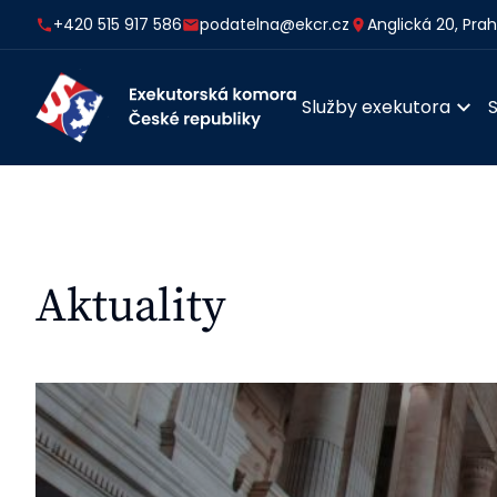
+420 515 917 586
podatelna@ekcr.cz
Anglická 20, Pra
Služby exekutora
Aktuality