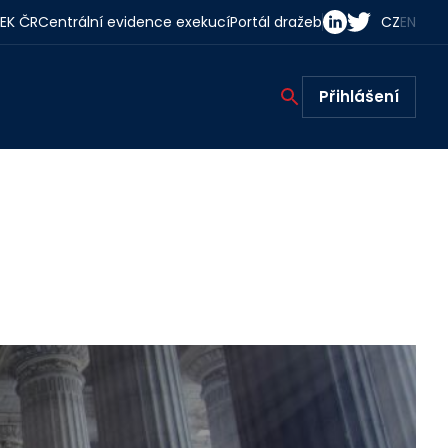
EK ČR
Centrální evidence exekucí
Portál dražeb
CZ
EN
Přihlášení