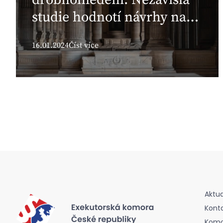
studie hodnotí návrhy na
zavedení základní srážky
16.01.2024
Číst více
Aktua
Kont
Komor