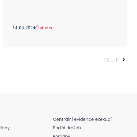
14.03.2024
Číst více
1
2
...
11
Centrální evidence exekucí
úřady
Portál dražeb
Poradny